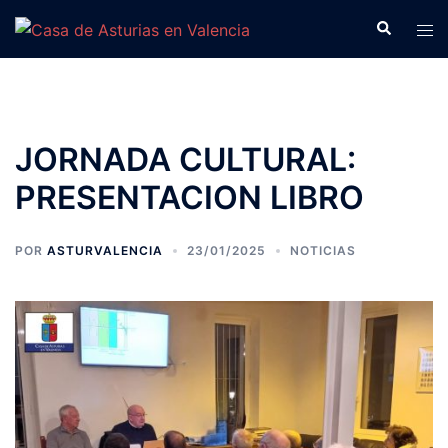
Saltar
Buscar
Alte
al
men
contenido
JORNADA CULTURAL:
PRESENTACION LIBRO
POR
ASTURVALENCIA
23/01/2025
NOTICIAS