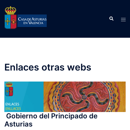
Saltar
al
Buscar
contenido
Alte
men
Enlaces otras webs
Gobierno del Principado de
Asturias