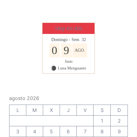
Hoy en día
Domingo - Sem. 32
0
9
AGO.
Justo
Luna Menguante
X
agosto 2026
L
M
X
J
V
S
D
1
2
3
4
5
6
7
8
9