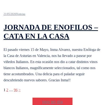
21/05/2026
Noticias
JORNADA DE ENOFILOS –
CATA EN LA CASA
El pasado viernes 15 de Mayo, Inma Alvarez, nuestra Enóloga de
la Casa de Asturias en Valencia, nos ha llevado a pasear por
viñedos Italianos. En esta ocasión nos dio a catar distintos vinos
blancos Italianos, magníficamente seleccionados, tal como nos
tiene acostumbrados. Una delicia para el paladar seguir
descubriendo nuevos sabores. Gracias Inma!!
Navegación
1
2
…
96
>
de
Hoy en día
entradas