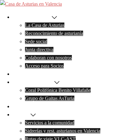
Saltar
Casa
al
La Casa de Asturias
contenido
de
La Casa de Asturias
Reconocimiento de asturianía
Asturias
Sede social
en
Junta directiva
Colaboran con nosotros
Valencia
Acceso para Socios
Noticias
Actividades y grupos
Coral Polifónica Benito Villafañe
Grupo de Gaitas AsTuria
Galeria de Fotos
Servicios
Servicios a la comunidad
Sidrerías y rest. asturianos en Valencia
Rutas de viaje VLC-AST