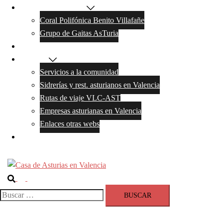
Actividades y grupos
Coral Polifónica Benito Villafañe
Grupo de Gaitas AsTuria
Galeria de Fotos
Servicios
Servicios a la comunidad
Sidrerías y rest. asturianos en Valencia
Rutas de viaje VLC-AST
Empresas asturianas en Valencia
Enlaces otras webs
Contacto
Buscar
Alternar
menú
Buscar: