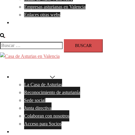
Empresas asturianas en Valencia
Enlaces otras webs
Contacto
Buscar
Buscar:
Cerrar
menú
La Casa de Asturias
La Casa de Asturias
Reconocimiento de asturianía
Sede social
Junta directiva
Colaboran con nosotros
Acceso para Socios
Noticias