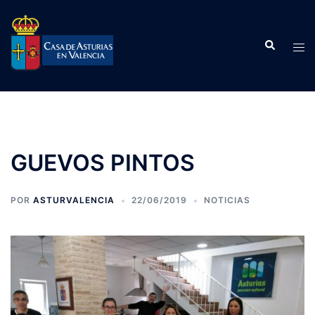
Saltar
al
Buscar
contenido
Alte
men
GUEVOS PINTOS
POR
ASTURVALENCIA
22/06/2019
NOTICIAS