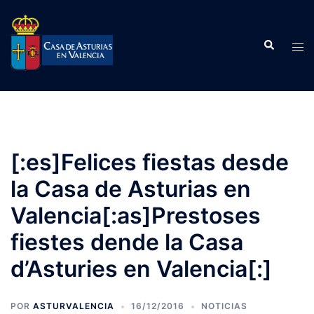
Saltar
al
Buscar
contenido
Alte
men
[:es]Felices fiestas desde
la Casa de Asturias en
Valencia[:as]Prestoses
fiestes dende la Casa
d’Asturies en Valencia[:]
POR
ASTURVALENCIA
16/12/2016
NOTICIAS