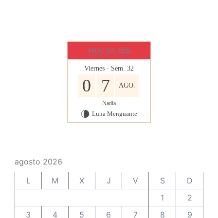
Hoy en día
Viernes - Sem. 32
0
7
AGO.
Nadia
Luna Menguante
V
agosto 2026
L
M
X
J
V
S
D
1
2
3
4
5
6
7
8
9