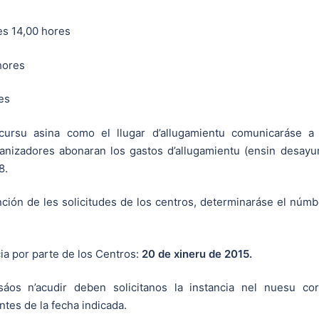
les 14,00 hores
hores
es
cursu asina como el llugar d’allugamientu comunicaráse a 
ganizadores abonaran los gastos d’allugamientu (ensin desayu
8.
nción de les solicitudes de los centros, determinaráse el núm
ia por parte de los Centros:
20 de xineru de 2015.
sáos n’acudir deben solicitanos la instancia nel nuesu co
ntes de la fecha indicada.