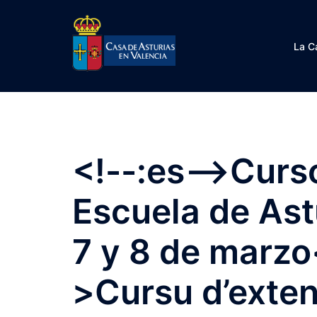
Saltar
al
contenido
La C
<!--:es-->Curs
Escuela de Ast
7 y 8 de marzo<
>Cursu d’exten