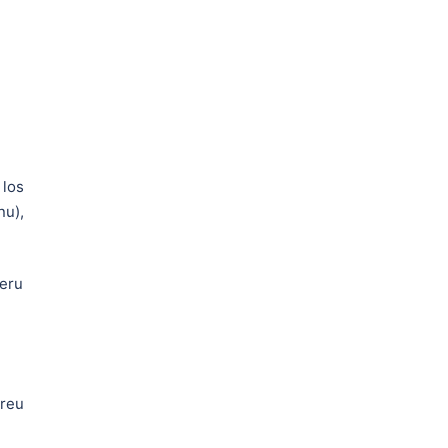
los
nu),
beru
rreu