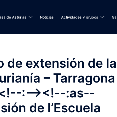
asa de Asturias
Noticias
Actividades y grupos
Gal
o de extensión de la
urianía – Tarragona
!--:--><!--:as--
sión de l’Escuela