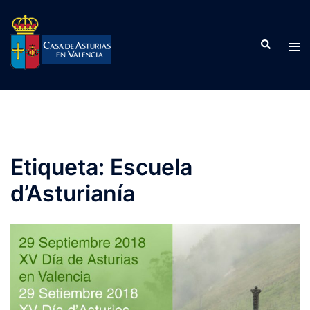
Saltar
al
Buscar
contenido
Alte
men
Etiqueta:
Escuela
d’Asturianía