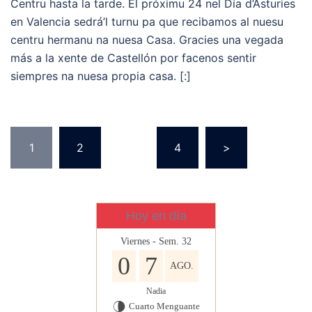
Centru hasta la tarde. El próximu 24 nel Día d’Asturies
en Valencia sedrá’l turnu pa que recibamos al nuesu
centru hermanu na nuesa Casa. Gracies una vegada
más a la xente de Castellón por facenos sentir
siempres na nuesa propia casa. [:]
Navegación
1
2
…
4
>
de
entradas
Hoy en día
Viernes - Sem. 32
0
7
AGO.
Nadia
Cuarto Menguante
U