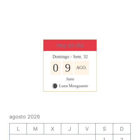
Hoy en día
Domingo - Sem. 32
0
9
AGO.
Justo
Luna Menguante
X
agosto 2026
L
M
X
J
V
S
D
1
2