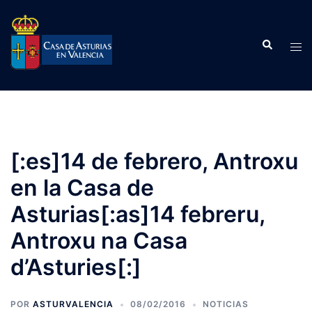
Saltar
al
Buscar
contenido
Alte
men
[:es]14 de febrero, Antroxu
en la Casa de
Asturias[:as]14 febreru,
Antroxu na Casa
d’Asturies[:]
POR
ASTURVALENCIA
08/02/2016
NOTICIAS