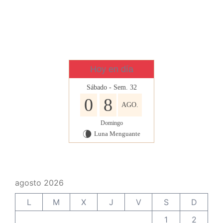
Hoy en día
Sábado - Sem. 32
0
8
AGO.
Domingo
Luna Menguante
V
agosto 2026
L
M
X
J
V
S
D
1
2