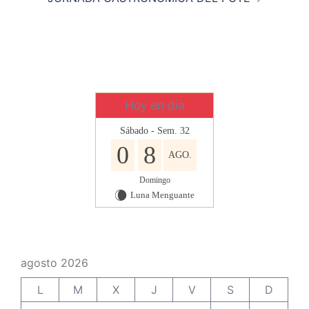
Hoy en día
Sábado - Sem. 32
0
8
AGO.
Domingo
Luna Menguante
W
agosto 2026
L
M
X
J
V
S
D