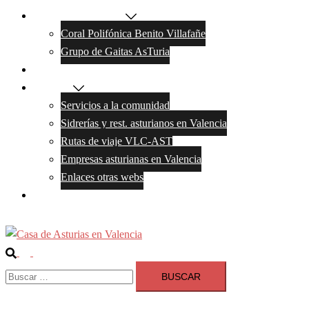
Actividades y grupos
Coral Polifónica Benito Villafañe
Grupo de Gaitas AsTuria
Galeria de Fotos
Servicios
Servicios a la comunidad
Sidrerías y rest. asturianos en Valencia
Rutas de viaje VLC-AST
Empresas asturianas en Valencia
Enlaces otras webs
Contacto
Buscar
Alternar
Buscar:
menú