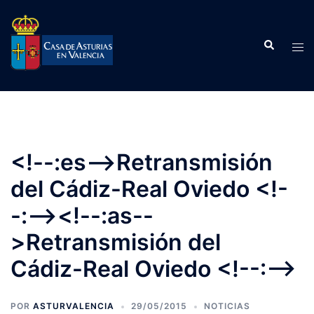
Saltar
al
Buscar
contenido
Alte
men
<!--:es-->Retransmisión
del Cádiz-Real Oviedo <!-
-:--><!--:as--
>Retransmisión del
Cádiz-Real Oviedo <!--:-->
POR
ASTURVALENCIA
29/05/2015
NOTICIAS