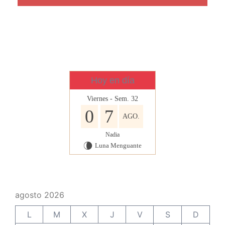
Hoy en día
Viernes - Sem. 32
0
7
AGO.
Nadia
Luna Menguante
V
agosto 2026
L
M
X
J
V
S
D