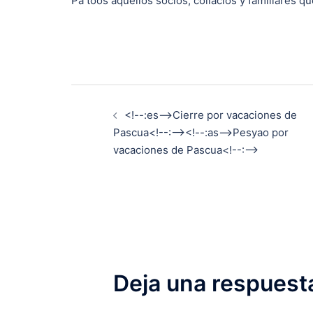
Pa toos aquellos socios, collacios y familiares 
Navegación
<!--:es-->Cierre por vacaciones de
de
Pascua<!--:--><!--:as-->Pesyao por
vacaciones de Pascua<!--:-->
entradas
Deja una respuest