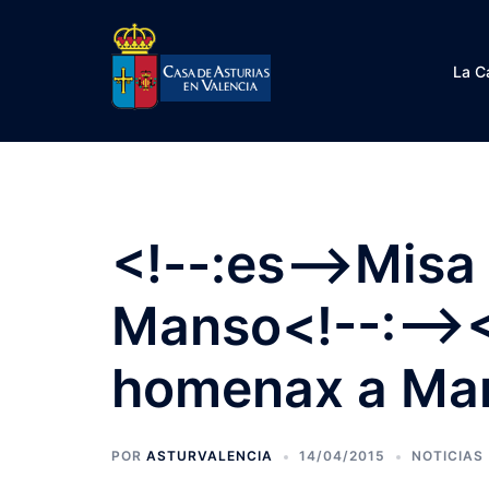
Saltar
al
contenido
La C
<!--:es-->Misa
Manso<!--:--><
homenax a Mar
POR
ASTURVALENCIA
14/04/2015
NOTICIAS