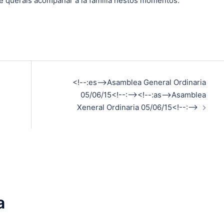
que queráis acompañar a la familia nestos momentos.
<!--:es-->Asamblea General Ordinaria
05/06/15<!--:--><!--:as-->Asamblea
Xeneral Ordinaria 05/06/15<!--:-->
a