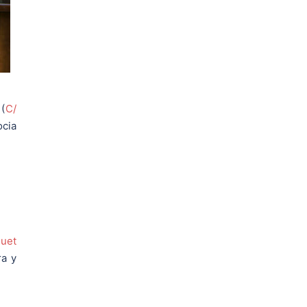
 (
C/
ocia
quet
ra y