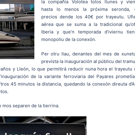
la compañía Volotea tolos llunes y vien
hasta lo menos la próxima seronda, 
precios dende los 40€ por trayeutu. Ufi
aérea que se suma a la tradicional qu’o
Iberia y que’n temporada d’iviernu tien
monopoliu de la conexón.
Per otru llau, denantes del mes de xunet
prevista la inauguración al públicu del tram
años y Lleón, lo que permitirá reducir nuna hora el trayeutu
inauguración de la variante ferroviaria del Payares prometí
tros 45 minutos la distancia, quedando la conexón direuta d’A
tos.
 mos separen de la tierrina.