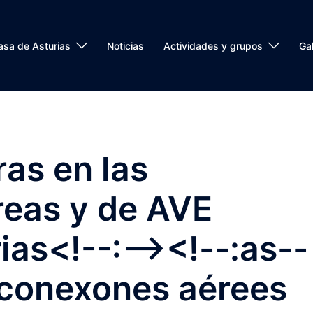
asa de Asturias
Noticias
Actividades y grupos
Gal
ras en las
reas y de AVE
ias<!--:--><!--:as--
conexones aérees