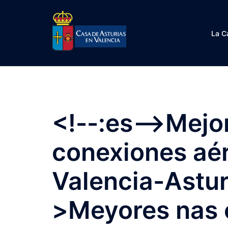
Saltar
al
contenido
La C
<!--:es-->Mejo
conexiones aé
Valencia-Astur
>Meyores nas 