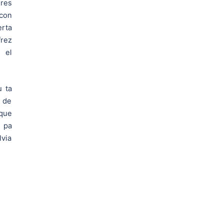
res
con
erta
frez
 el
u ta
u de
 que
a pa
lvia