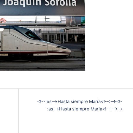
<!--:es-->Hasta siempre María<!--:--><!-
-:as-->Hasta siempre María<!--:-->