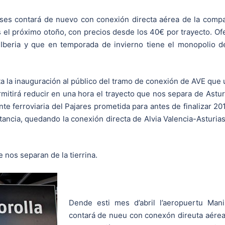
ses contará de nuevo con conexión directa aérea de la comp
s el próximo otoño, con precios desde los 40€ por trayecto. Of
 Iberia y que en temporada de invierno tiene el monopolio d
sta la inauguración al público del tramo de conexión de AVE que
mitirá reducir en una hora el trayecto que nos separa de Astur
te ferroviaria del Pajares prometida para antes de finalizar 20
tancia, quedando la conexión directa de Alvia Valencia-Asturia
 nos separan de la tierrina.
Dende esti mes d’abril l’aeropuertu Man
contará de nueu con conexón direuta aére