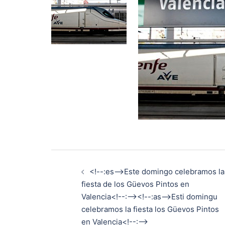
Navegación
<!--:es-->Este domingo celebramos la
de
fiesta de los Güevos Pintos en
Valencia<!--:--><!--:as-->Esti domingu
entradas
celebramos la fiesta los Güevos Pintos
en Valencia<!--:-->