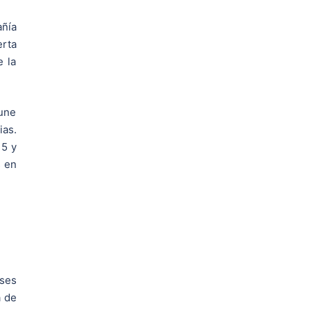
añía
erta
e la
 une
ias.
15 y
s en
ises
a de