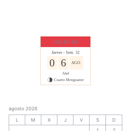
Hoy en día
Jueves - Sem. 32
0
6
AGO.
Abel
Cuarto Menguante
U
agosto 2026
L
M
X
J
V
S
D
1
2