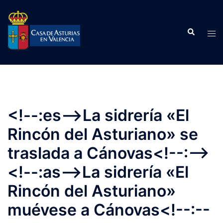
Saltar
al
Buscar
contenido
Alte
men
<!--:es-->La sidrería «El
Rincón del Asturiano» se
traslada a Cánovas<!--:-->
<!--:as-->La sidrería «El
Rincón del Asturiano»
muévese a Cánovas<!--:--