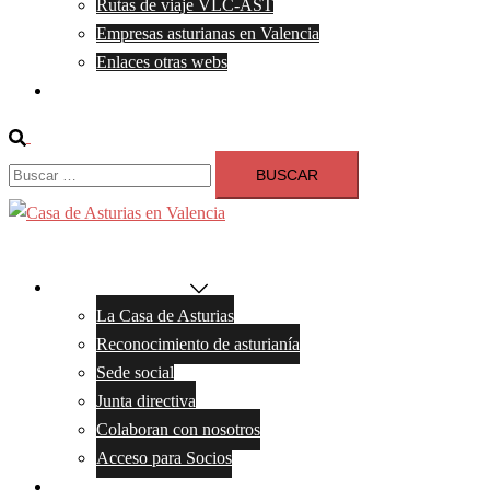
Rutas de viaje VLC-AST
Empresas asturianas en Valencia
Enlaces otras webs
Contacto
Buscar
Buscar:
Cerrar
menú
La Casa de Asturias
La Casa de Asturias
Reconocimiento de asturianía
Sede social
Junta directiva
Colaboran con nosotros
Acceso para Socios
Noticias