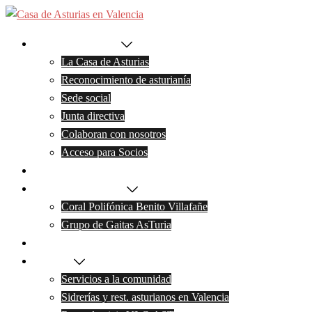
Saltar
al
La Casa de Asturias
contenido
La Casa de Asturias
Reconocimiento de asturianía
Sede social
Junta directiva
Colaboran con nosotros
Acceso para Socios
Noticias
Actividades y grupos
Coral Polifónica Benito Villafañe
Grupo de Gaitas AsTuria
Galeria de Fotos
Servicios
Servicios a la comunidad
Sidrerías y rest. asturianos en Valencia