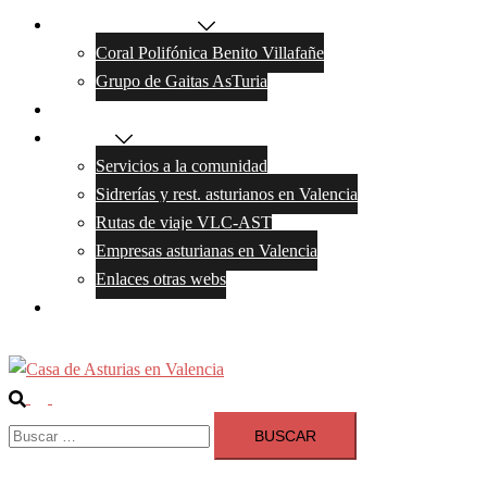
Actividades y grupos
Coral Polifónica Benito Villafañe
Grupo de Gaitas AsTuria
Galeria de Fotos
Servicios
Servicios a la comunidad
Sidrerías y rest. asturianos en Valencia
Rutas de viaje VLC-AST
Empresas asturianas en Valencia
Enlaces otras webs
Contacto
Buscar
Alternar
Buscar:
menú