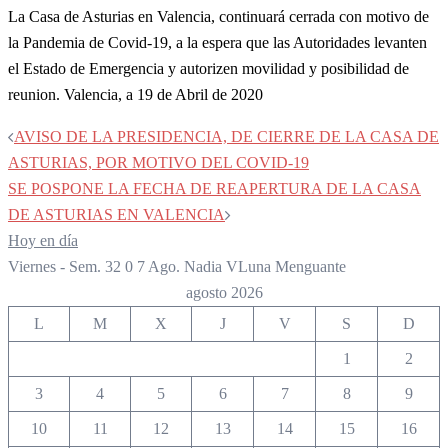
La Casa de Asturias en Valencia, continuará cerrada con motivo de
la Pandemia de Covid-19, a la espera que las Autoridades levanten
el Estado de Emergencia y autorizen movilidad y posibilidad de
reunion. Valencia, a 19 de Abril de 2020
Navegación
AVISO DE LA PRESIDENCIA, DE CIERRE DE LA CASA DE
de
ASTURIAS, POR MOTIVO DEL COVID-19
entradas
SE POSPONE LA FECHA DE REAPERTURA DE LA CASA
DE ASTURIAS EN VALENCIA
Hoy en día
Viernes - Sem. 32
0
7
Ago.
Nadia
V
Luna Menguante
agosto 2026
L
M
X
J
V
S
D
1
2
3
4
5
6
7
8
9
10
11
12
13
14
15
16