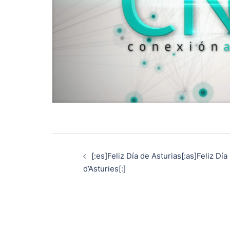
Navegación
[:es]Feliz Día de Asturias[:as]Feliz Día
de
d’Asturies[:]
entradas