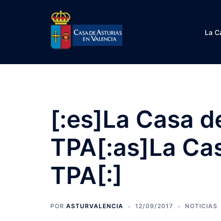
Saltar
al
contenido
La C
[:es]La Casa de
TPA[:as]La Cas
TPA[:]
POR
ASTURVALENCIA
12/09/2017
NOTICIAS