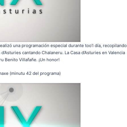
 realizó una programación especial durante too’l día, recopilando
á d’Asturies cantando Chalaneru. La Casa d’Asturies en Valencia
u Benito Villafañe. ¡Un honor!
imaxe (minutu 42 del programa)