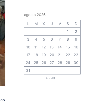
agosto 2026
L
M
X
J
V
S
D
1
2
3
4
5
6
7
8
9
10
11
12
13
14
15
16
17
18
19
20
21
22
23
24
25
26
27
28
29
30
31
« Jun
ano