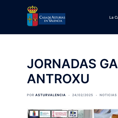
Saltar
al
contenido
La C
JORNADAS GA
ANTROXU
POR
ASTURVALENCIA
24/02/2025
NOTICIAS