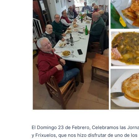
El Domingo 23 de Febrero, Celebramos las Jorn
y Frixuelos, que nos hizo disfrutar de uno de l