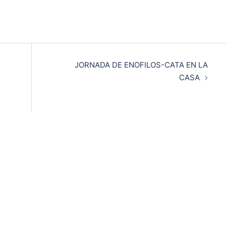
JORNADA DE ENOFILOS-CATA EN LA
CASA