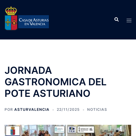
Saltar
al
Buscar
contenido
Alte
men
JORNADA
GASTRONOMICA DEL
POTE ASTURIANO
POR
ASTURVALENCIA
22/11/2025
NOTICIAS