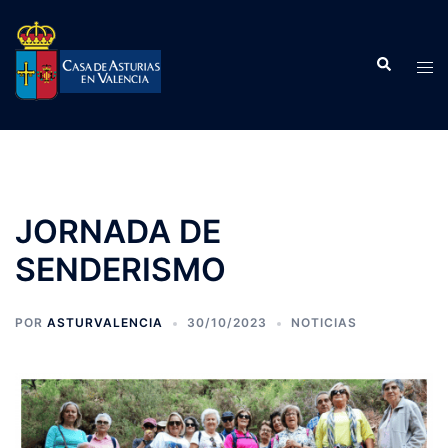
Saltar
al
Buscar
contenido
Alte
men
JORNADA DE
SENDERISMO
POR
ASTURVALENCIA
30/10/2023
NOTICIAS