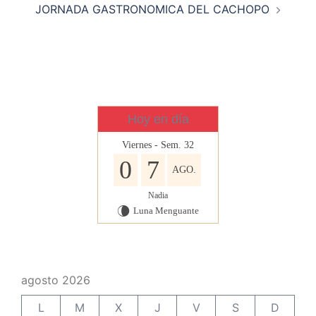
JORNADA GASTRONOMICA DEL CACHOPO
Hoy en día
Viernes - Sem. 32
0
7
AGO.
Nadia
Luna Menguante
V
agosto 2026
L
M
X
J
V
S
D