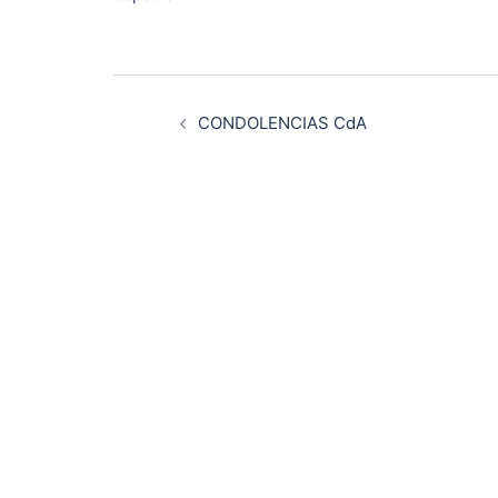
Navegación
CONDOLENCIAS CdA
de
entradas