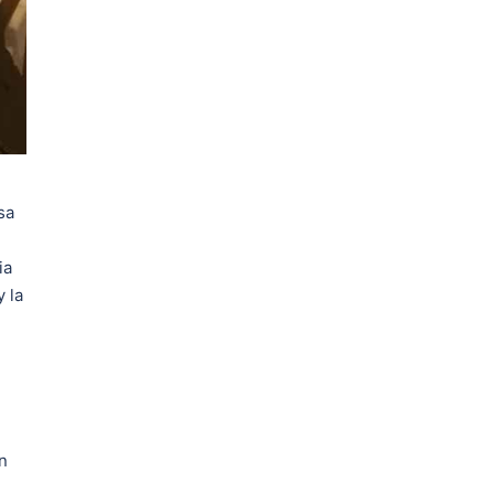
sa
ia
y la
n