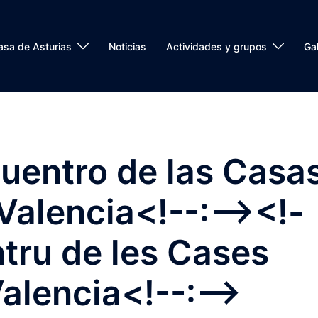
asa de Asturias
Noticias
Actividades y grupos
Gal
cuentro de las Casa
Valencia<!--:--><!-
ntru de les Cases
alencia<!--:-->