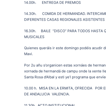
14.00h. ENTREGA DE PREMIOS
14.30h. COMIDA DE HERMANDAD. INTERCA
DIFERENTES CASAS REGIONALES ASISTENTES 
16.30h. BAILE “DISCO” PARA TODOS HASTA 
MUSICALES
Quienes queráis ir este domingo podéis acudir d
Mavi.
Por 2u añu s’organicen estas xornáes de hermand
xornada de hermandá de campu onde la xente lleva
Santa Rosa d’Albal y esti ye’l programa que enví
10.00 h. MISA EN LA ERMITA, OFRECIDA POR
DE ANDALUCIA VALENCIA.
11.30h. ACTO INSTITUCIONAL