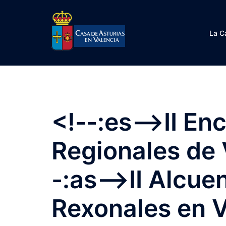
Saltar
al
contenido
La C
<!--:es-->II En
Regionales de 
-:as-->II Alcue
Rexonales en V