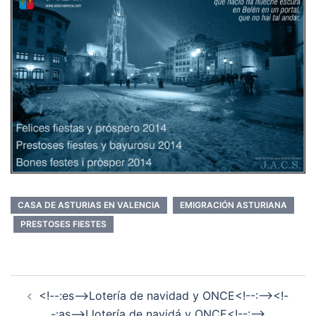
CASA DE ASTURIAS EN VALENCIA
EMIGRACIÓN ASTURIANA
PRESTOSES FIESTES
Navegación
<!--:es-->Lotería de navidad y ONCE<!--:--><!-
de
-:as-->Llotería de navidá y ONCE<!--:-->