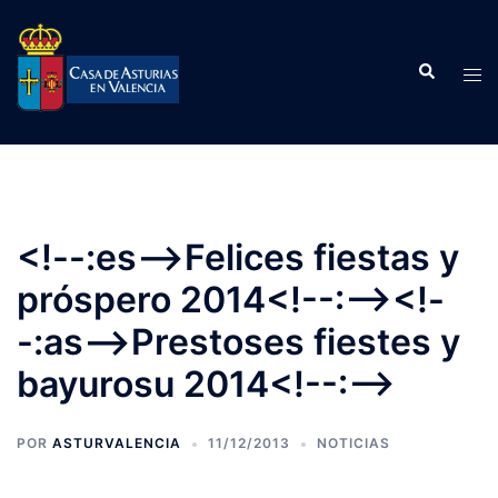
Saltar
al
Buscar
contenido
Alte
men
<!--:es-->Felices fiestas y
próspero 2014<!--:--><!-
-:as-->Prestoses fiestes y
bayurosu 2014<!--:-->
POR
ASTURVALENCIA
11/12/2013
NOTICIAS