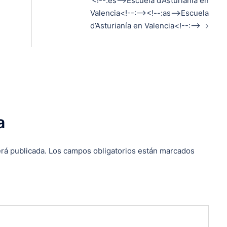
<!--:es-->Escuela d’Asturianía en
Valencia<!--:--><!--:as-->Escuela
d’Asturianía en Valencia<!--:-->
a
rá publicada.
Los campos obligatorios están marcados