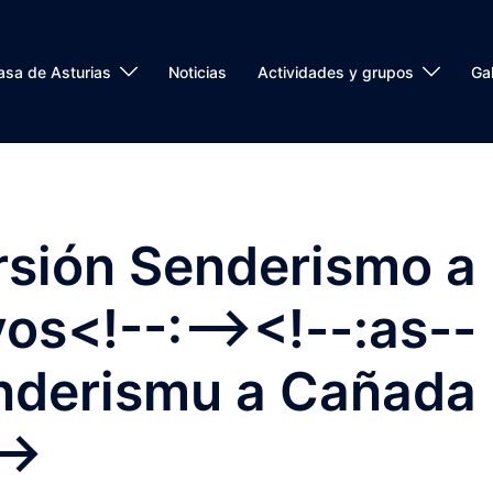
asa de Asturias
Noticias
Actividades y grupos
Gal
rsión Senderismo a
s<!--:--><!--:as--
nderismu a Cañada
->