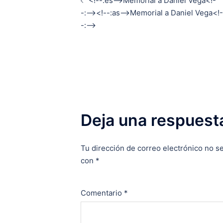
<!--:es-->Memorial a Daniel Vega<!-
de
-:--><!--:as-->Memorial a Daniel Vega<!-
-:-->
entradas
Deja una respuest
Tu dirección de correo electrónico no se
con
*
Comentario
*