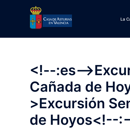
Saltar
al
contenido
La C
<!--:es-->Excu
Cañada de Hoyo
>Excursión Se
de Hoyos<!--:-