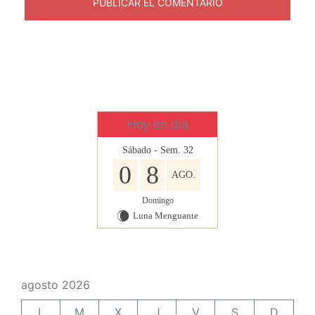
Hoy en día
Sábado - Sem. 32
0
8
AGO.
Domingo
Luna Menguante
W
agosto 2026
L
M
X
J
V
S
D