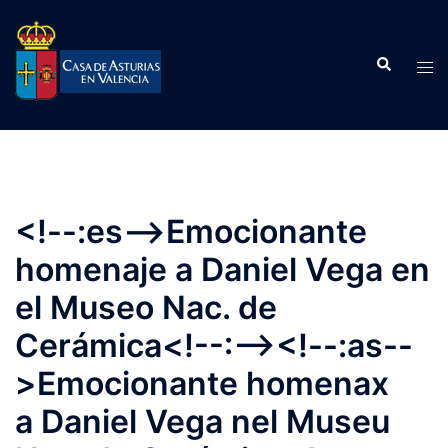
Saltar
al
Buscar
contenido
Alte
men
<!--:es-->Emocionante
homenaje a Daniel Vega en
el Museo Nac. de
Cerámica<!--:--><!--:as--
>Emocionante homenax
a Daniel Vega nel Museu