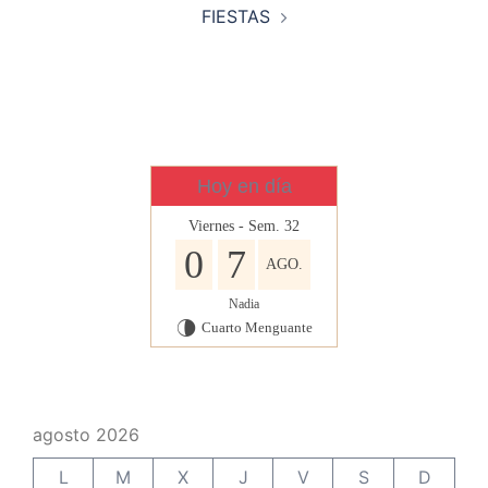
FIESTAS
Hoy en día
Viernes - Sem. 32
0
7
AGO.
Nadia
Cuarto Menguante
U
agosto 2026
L
M
X
J
V
S
D