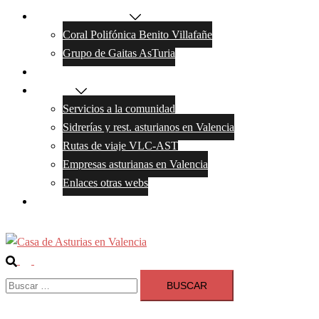
Actividades y grupos
Coral Polifónica Benito Villafañe
Grupo de Gaitas AsTuria
Galeria de Fotos
Servicios
Servicios a la comunidad
Sidrerías y rest. asturianos en Valencia
Rutas de viaje VLC-AST
Empresas asturianas en Valencia
Enlaces otras webs
Contacto
Buscar
Alternar
Buscar:
menú