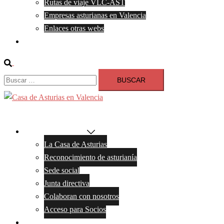
Rutas de viaje VLC-AST
Empresas asturianas en Valencia
Enlaces otras webs
Contacto
Buscar
Buscar:
Cerrar
menú
La Casa de Asturias
La Casa de Asturias
Reconocimiento de asturianía
Sede social
Junta directiva
Colaboran con nosotros
Acceso para Socios
Noticias