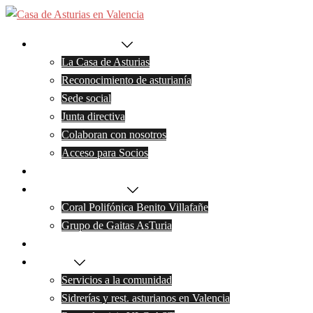
Saltar
al
La Casa de Asturias
contenido
La Casa de Asturias
Reconocimiento de asturianía
Sede social
Junta directiva
Colaboran con nosotros
Acceso para Socios
Noticias
Actividades y grupos
Coral Polifónica Benito Villafañe
Grupo de Gaitas AsTuria
Galeria de Fotos
Servicios
Servicios a la comunidad
Sidrerías y rest. asturianos en Valencia