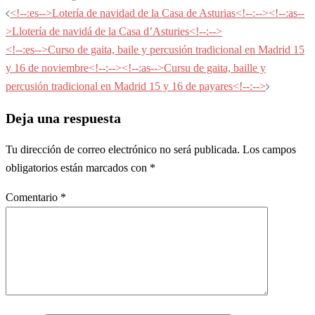
Navegación
<!--:es-->Lotería de navidad de la Casa de Asturias<!--:--><!--:as--
de
>Llotería de navidá de la Casa d’Asturies<!--:-->
entradas
<!--:es-->Curso de gaita, baile y percusión tradicional en Madrid 15
y 16 de noviembre<!--:--><!--:as-->Cursu de gaita, baille y
percusión tradicional en Madrid 15 y 16 de payares<!--:-->
Deja una respuesta
Tu dirección de correo electrónico no será publicada.
Los campos
obligatorios están marcados con
*
Comentario
*