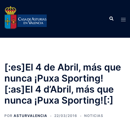
Saltar
al
Buscar
contenido
Alte
men
[:es]El 4 de Abril, más que
nunca ¡Puxa Sporting!
[:as]El 4 d’Abril, más que
nunca ¡Puxa Sporting![:]
POR
ASTURVALENCIA
22/03/2016
NOTICIAS