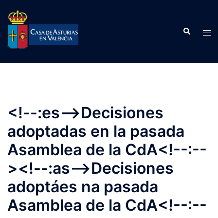
Saltar
al
Buscar
contenido
Alte
men
<!--:es-->Decisiones
adoptadas en la pasada
Asamblea de la CdA<!--:--
><!--:as-->Decisiones
adoptáes na pasada
Asamblea de la CdA<!--:--