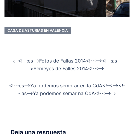
CASA DE ASTURIAS EN VALENCIA
Navegación
<!--:es-->Fotos de Fallas 2014<!--:--><!--:as--
de
>Semeyes de Falles 2014<!--:-->
entradas
<!--:es-->Ya podemos sembrar en la CdA<!--:--><!-
-:as-->Ya podemos semar na CdA<!--:-->
Deja una respuesta