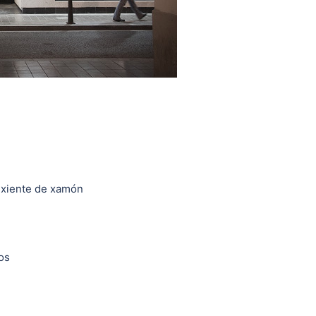
uxiente de xamón
nos