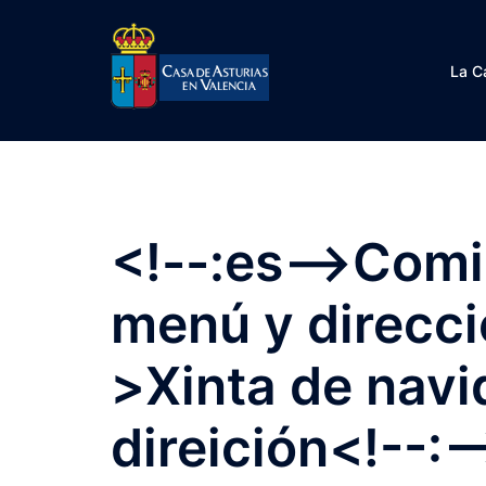
Saltar
al
contenido
La C
<!--:es-->Comi
menú y direcci
>Xinta de navi
direición<!--:-