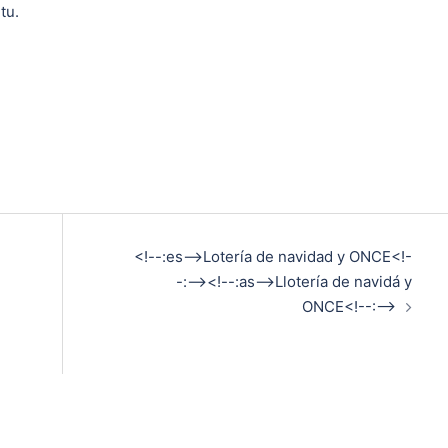
tu.
<!--:es-->Lotería de navidad y ONCE<!-
-:--><!--:as-->Llotería de navidá y
ONCE<!--:-->