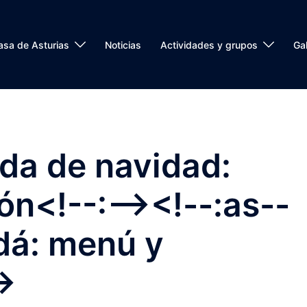
asa de Asturias
Noticias
Actividades y grupos
Gal
da de navidad:
ón<!--:--><!--:as--
dá: menú y
->