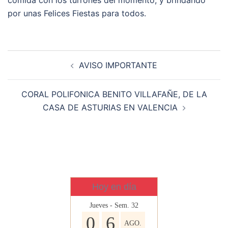
comida con los turrones del momento, y brindando
por unas Felices Fiestas para todos.
Navegación
AVISO IMPORTANTE
de
entradas
CORAL POLIFONICA BENITO VILLAFAÑE, DE LA
CASA DE ASTURIAS EN VALENCIA
Hoy en día
Jueves - Sem. 32
0
6
AGO.