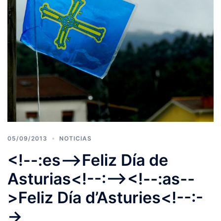
05/09/2013
NOTICIAS
<!--:es-->Feliz Día de
Asturias<!--:--><!--:as--
>Feliz Día d’Asturies<!--:-
->