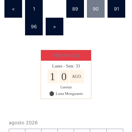
Navegación
<
1
…
89
90
91
de
entradas
…
96
>
Hoy en día
Lunes - Sem. 33
1
0
AGO.
Lorenzo
Luna Menguante
Y
agosto 2026