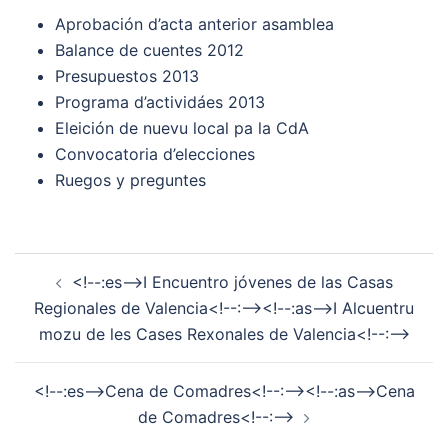
Aprobación d’acta anterior asamblea
Balance de cuentes 2012
Presupuestos 2013
Programa d’actividáes 2013
Eleición de nuevu local pa la CdA
Convocatoria d’elecciones
Ruegos y preguntes
Navegación
<!--:es-->I Encuentro jóvenes de las Casas
de
Regionales de Valencia<!--:--><!--:as-->I Alcuentru
entradas
mozu de les Cases Rexonales de Valencia<!--:-->
<!--:es-->Cena de Comadres<!--:--><!--:as-->Cena
de Comadres<!--:-->