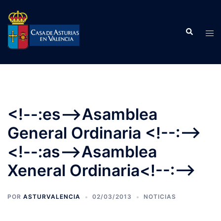
Saltar
al
Buscar
contenido
Alte
men
<!--:es-->Asamblea
General Ordinaria <!--:-->
<!--:as-->Asamblea
Xeneral Ordinaria<!--:-->
POR
ASTURVALENCIA
02/03/2013
NOTICIAS