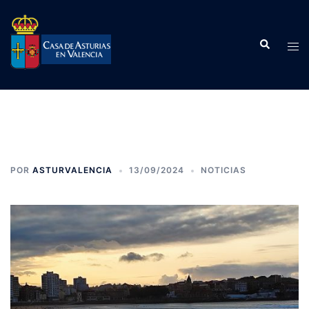
Saltar
al
Buscar
contenido
Alte
men
POR
ASTURVALENCIA
13/09/2024
NOTICIAS