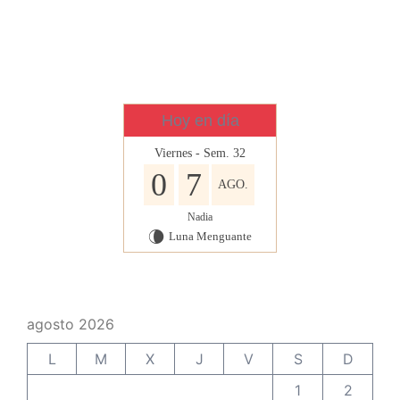
Hoy en día
Viernes - Sem. 32
0
7
AGO.
Nadia
Luna Menguante
V
agosto 2026
L
M
X
J
V
S
D
1
2