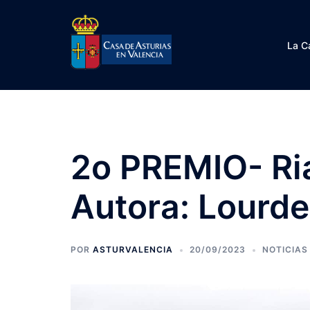
Saltar
al
contenido
La C
2o PREMIO- Ria
Autora: Lourd
POR
ASTURVALENCIA
20/09/2023
NOTICIAS