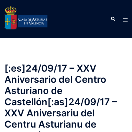
Saltar
al
Buscar
contenido
Alte
men
[:es]24/09/17 – XXV
Aniversario del Centro
Asturiano de
Castellón[:as]24/09/17 –
XXV Aniversariu del
Centru Asturianu de