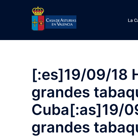
Saltar
al
contenido
La C
[:es]19/09/18 H
grandes tabaq
Cuba[:as]19/09
grandes tabaq