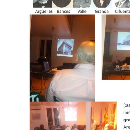
[:a
mié
gr
Ar