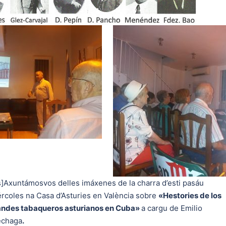
s]Axuntámosvos delles imáxenes de la charra d’esti pasáu
rcoles na Casa d’Asturies en València sobre
«Hestories de los
andes tabaqueros asturianos en Cuba»
a cargu de Emilio
echaga
.