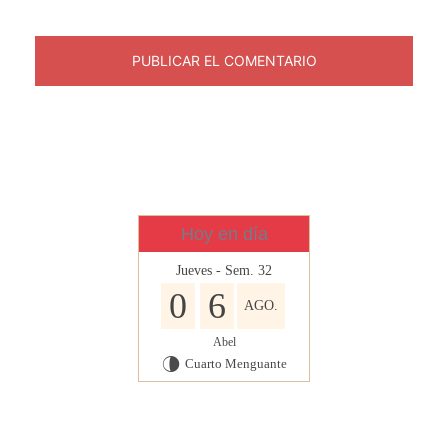
Hoy en día
Jueves - Sem. 32
0
6
AGO.
Abel
Cuarto Menguante
U