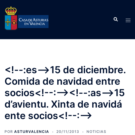
Saltar
al
Buscar
contenido
Alte
men
<!--:es-->15 de diciembre.
Comida de navidad entre
socios<!--:--><!--:as-->15
d’avientu. Xinta de navidá
ente socios<!--:-->
POR
ASTURVALENCIA
20/11/2013
NOTICIAS