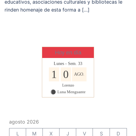
educativos, asociaciones culturales y bibliotecas le
rinden homenaje de esta forma a […]
Hoy en día
Lunes - Sem. 33
1
0
AGO.
Lorenzo
Luna Menguante
Y
agosto 2026
L
M
X
J
V
S
D