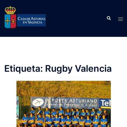
Saltar
al
Buscar
contenido
Alte
men
Etiqueta:
Rugby Valencia