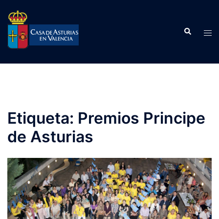
Saltar
al
Buscar
contenido
Alte
men
Etiqueta:
Premios Principe
de Asturias