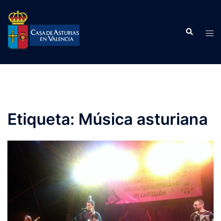
Saltar
al
Buscar
contenido
Alte
men
Etiqueta:
Música asturiana