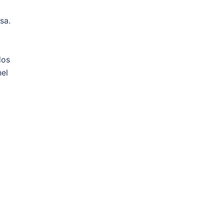
sa.
los
nel