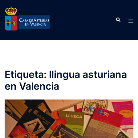
Saltar
al
Buscar
contenido
Alte
men
Etiqueta:
llingua asturiana
en Valencia