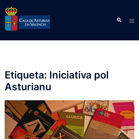
Saltar
al
Buscar
contenido
Alte
men
Etiqueta:
Iniciativa pol
Asturianu