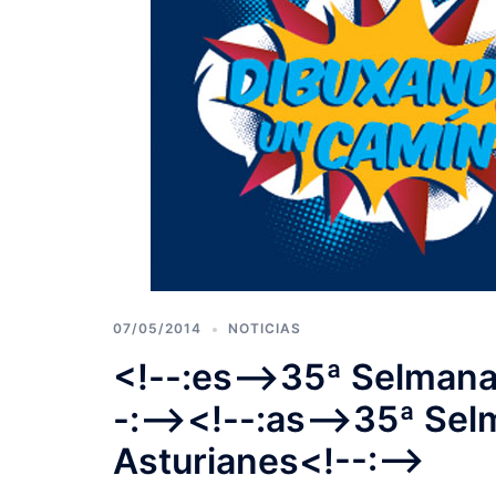
07/05/2014
NOTICIAS
<!--:es-->35ª Selmana 
-:--><!--:as-->35ª Sel
Asturianes<!--:-->