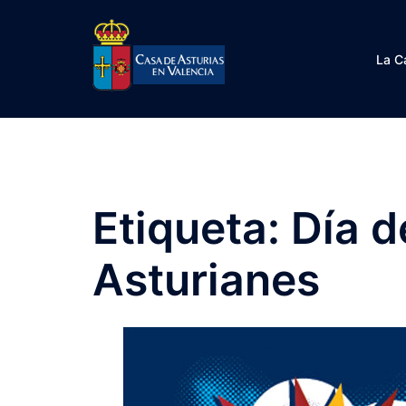
Saltar
al
contenido
La C
Etiqueta:
Día d
Asturianes