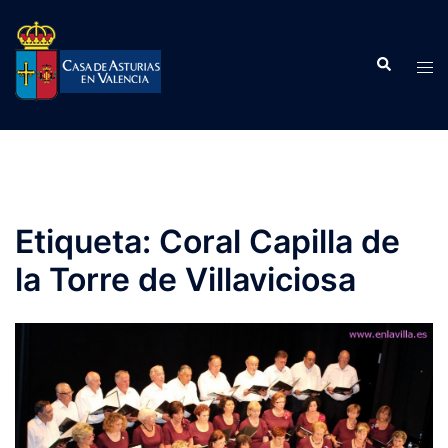
Saltar
al
Buscar
contenido
Alte
men
Etiqueta:
Coral Capilla de
la Torre de Villaviciosa