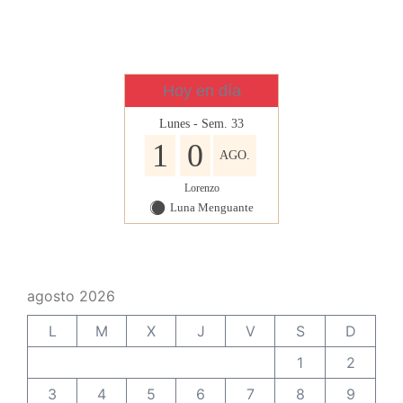
Hoy en día
Lunes - Sem. 33
1
0
AGO.
Lorenzo
Luna Menguante
Y
agosto 2026
L
M
X
J
V
S
D
1
2
3
4
5
6
7
8
9