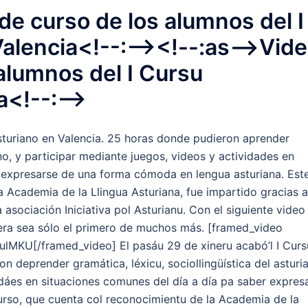
 de curso de los alumnos del I
alencia<!--:--><!--:as-->Vid
 alumnos del I Cursu
a<!--:-->
sturiano en Valencia. 25 horas donde pudieron aprender
ano, y participar mediante juegos, videos y actividades en
r expresarse de una forma cómoda en lengua asturiana. Est
 Academia de la Llingua Asturiana, fue impartido gracias a
asociación Iniciativa pol Asturianu. Con el siguiente video
era sea sólo el primero de muchos más. [framed_video
lMKU[/framed_video] El pasáu 29 de xineru acabó’l I Curs
n deprender gramática, léxicu, sociollingüística del asturi
idáes en situaciones comunes del día a día pa saber expres
curso, que cuenta col reconocimientu de la Academia de la