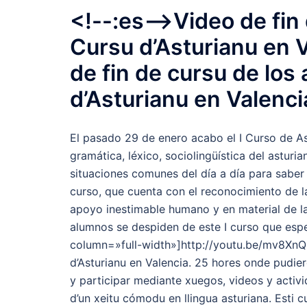
<!--:es-->Video de fin
Cursu d’Asturianu en V
de fin de cursu de los
d’Asturianu en Valenci
El pasado 29 de enero acabo el I Curso de A
gramática, léxico, sociolingüística del asturi
situaciones comunes del día a día para sabe
curso, que cuenta con el reconocimiento de la
apoyo inestimable humano y en material de la 
alumnos se despiden de este I curso que esp
column=»full-width»]http://youtu.be/mv8XnQu
d’Asturianu en Valencia. 25 hores onde pudiero
y participar mediante xuegos, videos y activ
d’un xeitu cómodu en llingua asturiana. Esti 