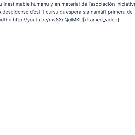
tu inestimable humanu y en material de l’asociación Iniciativ
 despídense d’esti I cursu qu’espera sia namái’l primeru de
idth»]http://youtu.be/mv8XnQulMKU[/framed_video]